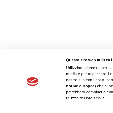
CONTATTI
Fresia Alluminio S.p.A.
Via Venezia 35/A -10088 Volpiano (TO)
Tel. +39.011.22.50.211
Fax: +39.011.22.50.290
Questo sito web utilizza i
Email:
info@fresialluminio.it
Utilizziamo i cookie per pe
media e per analizzare il no
Copyright © 2018 Fresia Alluminio
nostro sito con i nostri pa
norme europee)
che si occ
potrebbero combinarle con 
utilizzo dei loro servizi.
Copyright © 2018
Fresia Alluminio
Fresia Alluminio S.p.A. P.IVA 02674950015 - Via Venezia 35/A - 10088 Vol