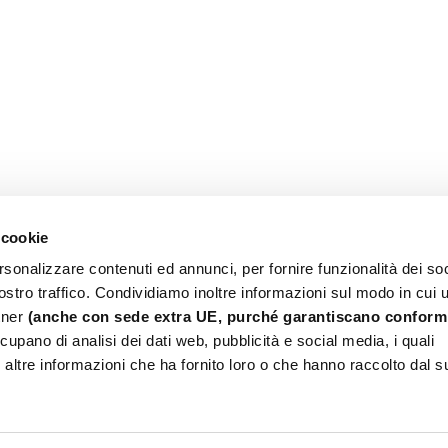
 cookie
rsonalizzare contenuti ed annunci, per fornire funzionalità dei soc
stro traffico. Condividiamo inoltre informazioni sul modo in cui ut
rtner
(anche con sede extra UE, purché garantiscano conformi
upano di analisi dei dati web, pubblicità e social media, i quali
altre informazioni che ha fornito loro o che hanno raccolto dal s
piano (To) - Italy | N° REA: TO-580975 - Ufficio Registro Imprese di Torino