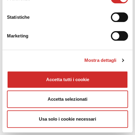
INFO 2401 - NUOVA GUARNIZIONE
VETRAZIONE ESTERNA 4 MM COESTRUSA
Statistiche
NUOVA GUARNIZIONE VETRAZIONE ESTERNA 4 MM
COESTRUSA
Read More
Marketing
DOOR 62 72
ECOSLIM 62
ECOSLIM 72
Mostra dettagli
NATHURA 82
PLANET 45
PLANET 62 UP
Accetta tutti i cookie
PLANET 72 PLUS
SMART 30
TOP SLIDE 160
Accetta selezionati
EC 2401 - PANORAMICO: CORREZIONE
CODICI ART SL20439
Usa solo i cookie necessari
PANORAMICO: CORREZIONE CODICI ARTICOLO SL20439
Read More