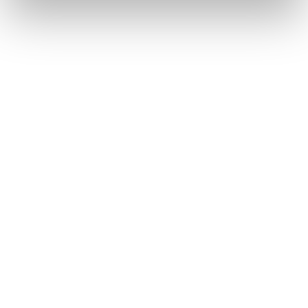
PANORAMICO
EC 2402 - PANORAMICO: CORREZIONE PAG
88
PANORAMICO: CORREZIONE PAG 88
Read More
PANORAMICO
EC 2310 - SLIDE 80/106: CORREZIONE PAG
185
SLIDE 80/106: CORREZIONE PAG 185
Read More
SLIDE 80 106 PLUS
INFO 2309 - EASY DOOR: NUOVI TELAI
EASY DOOR: NUOVI TELAI
Read More
EASY DOOR