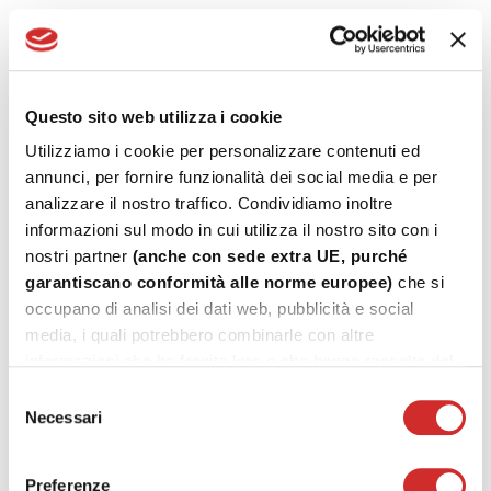
EC 2403 - TOP SLIDE 160 UP: CORREZIONE
CATALOGO
TOP SLIDE 160 UP: CORREZIONE CATALOGO
Questo sito web utilizza i cookie
Read More
TOP SLIDE 160
Utilizziamo i cookie per personalizzare contenuti ed
annunci, per fornire funzionalità dei social media e per
INFO 2402 - ACP50510 SQUADRETTA DI
analizzare il nostro traffico. Condividiamo inoltre
ALLINEAMENTO CON COLLA
informazioni sul modo in cui utilizza il nostro sito con i
nostri partner
(anche con sede extra UE, purché
ACP50510 SQUADRETTA DI ALLINEAMENTO CON COLLA
garantiscano conformità alle norme europee)
che si
Read More
occupano di analisi dei dati web, pubblicità e social
DOOR 62 72
NATHURA 82
media, i quali potrebbero combinarle con altre
PLANET 45
informazioni che ha fornito loro o che hanno raccolto dal
PLANET 62 UP
suo utilizzo dei loro servizi.
Selezione
PLANET 72 PLUS
Necessari
del
SMART 30
consenso
TOP SLIDE 160
Preferenze