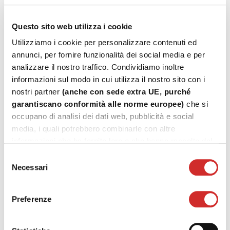
Questo sito web utilizza i cookie
I serramenti possono avere linee più morbide con sezioni
Utilizziamo i cookie per personalizzare contenuti ed
arrotondate oppure dritte e squadrate. Questo dettaglio
annunci, per fornire funzionalità dei social media e per
è molto importante poichè definisce lo stile della
analizzare il nostro traffico. Condividiamo inoltre
finestra, che in tal modo si integrerà perfettamente al
informazioni sul modo in cui utilizza il nostro sito con i
contesto in cui verrà installata.
nostri partner
(anche con sede extra UE, purché
garantiscano conformità alle norme europee)
che si
occupano di analisi dei dati web, pubblicità e social
media, i quali potrebbero combinarle con altre
informazioni che ha fornito loro o che hanno raccolto dal
suo utilizzo dei loro servizi.
Tutte le personalizzazioni sono possibili, ma soprattutto,
Selezione
Necessari
è bene ricordare che, le finestre in alluminio sono ad
del
consenso
ALTE PRESTAZIONI TERMO-ACUSTICHE
e
IDEALE COMFORT ABITATIVO
.
garantiscono un
Preferenze
Ma non solo...