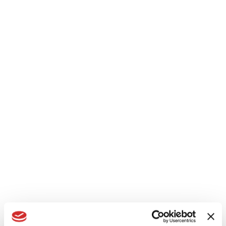
Le ultime tendenze del design orientano i progettisti a
linee sempre più essenziali. Per soddisfare le richieste di
mercato, Fresia Alluminio propone diverse serie di
sistemi per serramenti a mostra architettonica ridotta:
Eco-slim 62UP
,
Eco-slim 72UP
ed i sistemi
scorrevoli
Panoramico
,
Eco-slim 106S
ed
Eco-slim
160TS
.
SI PUÒ SCEGLIERE LO STILE:
CLASSICO O MODERNO.