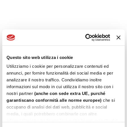
Title
Date
Random
+
Read More
Finestre a costo zero
Read More
+
Read More
Questo sito web utilizza i cookie
Utilizziamo i cookie per personalizzare contenuti ed
Bonus Casa
annunci, per fornire funzionalità dei social media e per
Read More
analizzare il nostro traffico. Condividiamo inoltre
+
Read More
informazioni sul modo in cui utilizza il nostro sito con i
nostri partner
(anche con sede extra UE, purché
Ecobonus
garantiscano conformità alle norme europee)
che si
Read More
occupano di analisi dei dati web, pubblicità e social
+
Read More
media, i quali potrebbero combinarle con altre
informazioni che ha fornito loro o che hanno raccolto dal
Cessioni del credito: chiarimenti