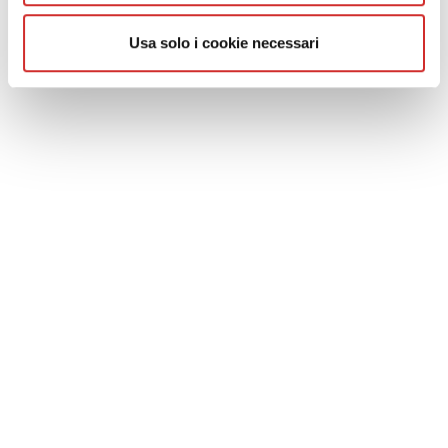
Read More
+
Read More
Usa solo i cookie necessari
Conto Termico 3.0 e PMI
Read More
COOKIE & PRIVACY POLICY
Leggi la Privacy Policy
Cookie Policy
Whistleblowing
Codice Etico