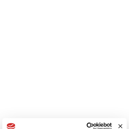
Centralino: +39.011.22.50.211
Cerca
Exens
LEGGI TUTTO: EXENS