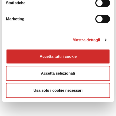
Statistiche
COOKIE & PRIVACY POLICY
Marketing
Leggi la Privacy Policy
Cookie Policy
Whistleblowing
Mostra dettagli
Codice Etico
Accetta tutti i cookie
SOCIAL NETWORK
Accetta selezionati
CONTATTI
Usa solo i cookie necessari
Fresia Alluminio S.p.A.
Via Venezia 35/A -10088 Volpiano (TO)