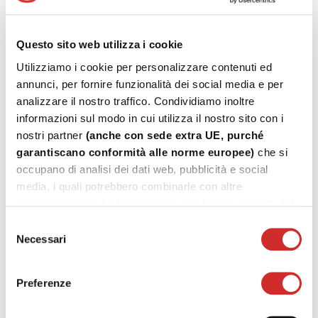
significativi.
Tra i beni che possono essere assoggettati all'IVA 10% spiccano:
ascensori e montacarichi
Questo sito web utilizza i cookie
INFISSI ESTERNI ed INTERNI
Utilizziamo i cookie per personalizzare contenuti ed
caldaie
annunci, per fornire funzionalità dei social media e per
videocitofoni
analizzare il nostro traffico. Condividiamo inoltre
APPARECCHIATURE PER IL RICICLO DELL'ARIA
e di
informazioni sul modo in cui utilizza il nostro sito con i
climatizzazione
sanitari e rubinetterie
nostri partner
(anche con sede extra UE, purché
impianti di sicurezza
garantiscano conformità alle norme europee)
che si
occupano di analisi dei dati web, pubblicità e social
L'aliquota del 10% si applica
media, i quali potrebbero combinarle con altre
informazioni che ha fornito loro o che hanno raccolto dal
solo sino alla concorrenza
suo utilizzo dei loro servizi.
Selezione
Necessari
del
del valore complessivo della
consenso
Preferenze
prestazione relativa