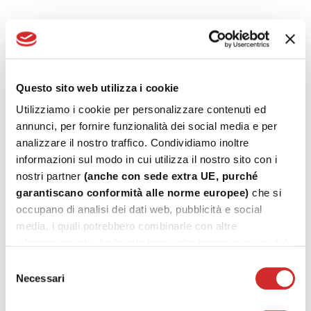
apre poi un ventaglio quasi inesauribile di proposte
cromatiche e di finiture tra cui identificare l’abbinamento
migliore per ogni contesto architettonico, inclusa la
possibilità di avere finestre bicolore.
I nuovi serramenti conferiranno un nuovo tocco di
Questo sito web utilizza i cookie
modernità senza tempo agli ambienti, grazie ai loro
Utilizziamo i cookie per personalizzare contenuti ed
profili molto sottili e alle ampie specchiature: più luce
annunci, per fornire funzionalità dei social media e per
naturale, minore spesa di energia elettrica che integra il
analizzare il nostro traffico. Condividiamo inoltre
risparmio in bolletta ottenuto dal forte isolamento
informazioni sul modo in cui utilizza il nostro sito con i
termico, garantendo, nel giro di pochi anni, il rientro
nostri partner
(anche con sede extra UE, purché
dell’investimento. Maggiore sicurezza contro le effrazioni
garantiscano conformità alle norme europee)
che si
e minor impatto acustico dall’esterno. Manutenzione
occupano di analisi dei dati web, pubblicità e social
minima e durata massima nel tempo.
media, i quali potrebbero combinarle con altre
informazioni che ha fornito loro o che hanno raccolto dal
suo utilizzo dei loro servizi.
Selezione
Necessari
del
UNA FINESTRA IN ALLUMINIO È TUTTO QUESTO E
consenso