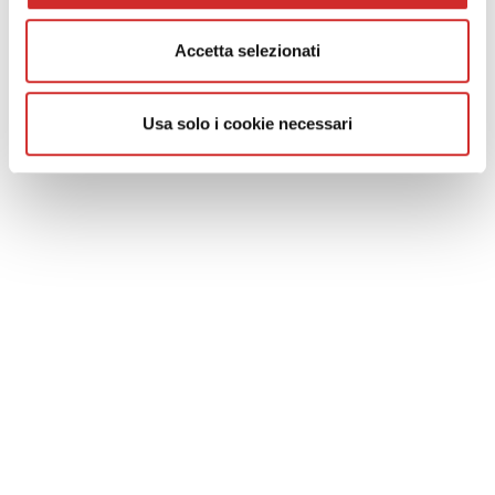
design phase, specifications,
and technical visit
or
on site
Accetta selezionati
Usa solo i cookie necessari
Go to PRIVATE CUSTOMERS
Products Fresia Alluminio:
discover the wide
range of products designed to meet every need of
construction type
Finishes:
to discover the types of
RAL and wood
decorated
finishes applicable to aluminum