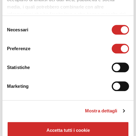
Go to DESIGNERS
media, i quali potrebbero combinarle con altre
informazioni che ha fornito loro o che hanno raccolto dal
suo utilizzo dei loro servizi.
Selezione
Necessari
del
consenso
Products for designers:
aluminum windows are
Preferenze
SUITABLE FOR ANY ARCHITECTURAL CONTEXT
List of DWG profiles:
possibility to download
DWG files of our window systems
Statistiche
Termosoftware:
free software for the
calculation
of the thermal transmittance
of the window and
Marketing
the return of the investment through
tax
deductions of 50%
Acusoftware:
software for calculating facade
Mostra dettagli
sound insulation
FAP (Fresia Assistan Project):
a professional
Accetta tutti i cookie
dedicated to the designer for assistance in the