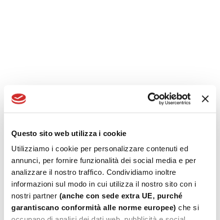
from our products
List of DWG profiles:
possibility to download
DWG files of our window systems
FP Pro Archives
Accessories Lists:
Fresia Alluminio customers, in
this section, can find the accessories lists always
updated
FaCilE:
software for the management of the
Production Control Plan
according to the
CE
marking
of the windows and graphic processing of
Questo sito web utilizza i cookie
the energy Label (accessed from
Termosoftware
)
Utilizziamo i cookie per personalizzare contenuti ed
annunci, per fornire funzionalità dei social media e per
Training:
stay update! see the calendar of training
analizzare il nostro traffico. Condividiamo inoltre
courses for our customers
informazioni sul modo in cui utilizza il nostro sito con i
nostri partner
(anche con sede extra UE, purché
garantiscano conformità alle norme europee)
che si
occupano di analisi dei dati web, pubblicità e social