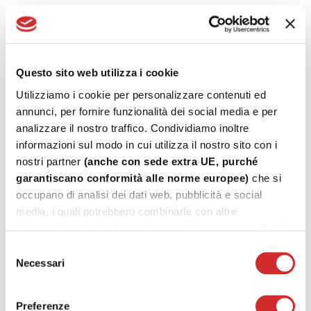
Includes:
Questo sito web utilizza i cookie
Utilizziamo i cookie per personalizzare contenuti ed
Cremonese ambidextrous for the operation
annunci, per fornire funzionalità dei social media e per
of the closing and opening mechanisms in the
analizzare il nostro traffico. Condividiamo inoltre
bidirectional version.
informazioni sul modo in cui utilizza il nostro sito con i
Cremonese ambidextrous for the operation
nostri partner
(anche con sede extra UE, purché
garantiscano conformità alle norme europee)
che si
of the closing and opening mechanisms, in the
occupano di analisi dei dati web, pubblicità e social
monodirectional version (for flap door)
media, i quali potrebbero combinarle con altre
Cremonese shutter for operating the closing
informazioni che ha fornito loro o che hanno raccolto dal
and opening mechanisms, in the bidirectional
suo utilizzo dei loro servizi.
Selezione
version
Necessari
del
Ambidextrous hammer for actuating tilt and turn mechanisms
consenso
(with and without micro-ventilation), via the M90 and M180
Preferenze
movements