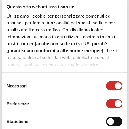
If you are a registered user log in to the service
Questo sito web utilizza i cookie
using
username and password
Utilizziamo i cookie per personalizzare contenuti ed
LOG IN
annunci, per fornire funzionalità dei social media e per
If you are a new user click here and fill in the
analizzare il nostro traffico. Condividiamo inoltre
registration form
informazioni sul modo in cui utilizza il nostro sito con i
nostri partner
(anche con sede extra UE, purché
CLICK HERE
garantiscano conformità alle norme europee)
che si
occupano di analisi dei dati web, pubblicità e social
media, i quali potrebbero combinarle con altre
informazioni che ha fornito loro o che hanno raccolto dal
suo utilizzo dei loro servizi.
Selezione
Necessari
del
consenso
Preferenze
COOKIE & PRIVACY POLICY
Statistiche