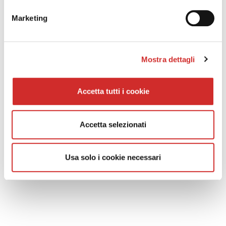
Privacy Policy of the site
Information on data processing subscription to the newsletter
Marketing
Informativa Privacy Clienti e Fornitori
Cookie Policy
Whistleblowing
Mostra dettagli
SOCIAL NETWORK
Accetta tutti i cookie
Accetta selezionati
CONTACTS
Usa solo i cookie necessari
Fresia Alluminio S.p.A.
Via Venezia 35/A -10088 Volpiano (TO)
Tel. +39.011.22.50.211
Fax: +39.011.22.50.290
Email:
info@fresialluminio.it