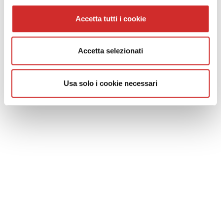
Accetta tutti i cookie
COOKIE & PRIVACY POLICY
Accetta selezionati
Politique de confidentialite du site
Information sur le traitement des donnees inscription a la
newsletter
Usa solo i cookie necessari
Politique de protection des données pour les clients et les
fournisseurs
Cookie Policy
Whistleblowing
SOCIAL NETWORK
CONTACT