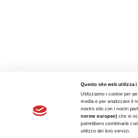
SOCIAL NETWORK
CONTACT
Fresia Alluminio S.p.A.
Via Venezia 35/A -10088 Volpiano (TO)
Tel. +39.011.22.50.211
Fax: +39.011.22.50.290
Questo sito web utilizza i
Email:
info@fresialluminio.it
Utilizziamo i cookie per pe
media e per analizzare il no
Copyright © 2018 Fresia Alluminio
nostro sito con i nostri pa
norme europee)
che si occ
potrebbero combinarle con 
utilizzo dei loro servizi.
Copyright © 2018
Fresia Alluminio