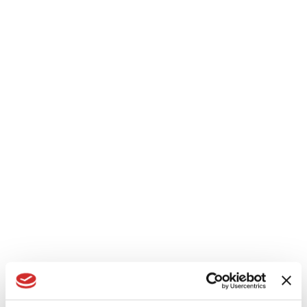
Planet 45
...
Lire la suite
Panoramico
...
Lire la suite
Top Slide 160 UP
...
Lire la suite
Slide 106 Plus