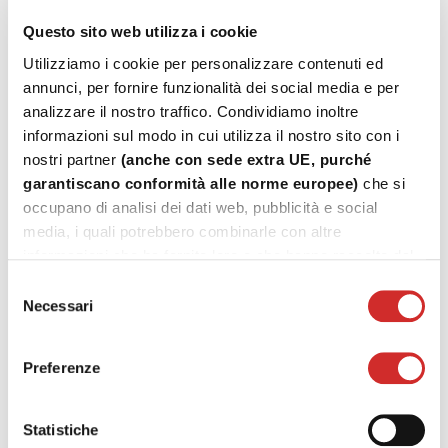
...
Questo sito web utilizza i cookie
Lire la suite
Utilizziamo i cookie per personalizzare contenuti ed
annunci, per fornire funzionalità dei social media e per
Slide 80 Plus
analizzare il nostro traffico. Condividiamo inoltre
informazioni sul modo in cui utilizza il nostro sito con i
...
nostri partner
(anche con sede extra UE, purché
Lire la suite
garantiscano conformità alle norme europee)
che si
occupano di analisi dei dati web, pubblicità e social
Slide Wood 160
media, i quali potrebbero combinarle con altre
informazioni che ha fornito loro o che hanno raccolto dal
...
suo utilizzo dei loro servizi.
Lire la suite
Selezione
Necessari
del
consenso
Nathura 82
Preferenze
...
Lire la suite
Statistiche