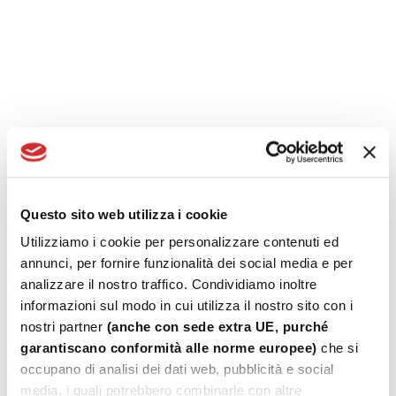
LIRE LA SUITE : 27/05/26: MEETING INFORMATIVO "ENERGIA 
Fresia Alluminio al convegno sul Conto
Termico 3.0: la nuova era degli incentivi
Questo sito web utilizza i cookie
Utilizziamo i cookie per personalizzare contenuti ed
LIRE LA SUITE : FRESIA ALLUMINIO AL CONVEGNO SUL CONTO
annunci, per fornire funzionalità dei social media e per
analizzare il nostro traffico. Condividiamo inoltre
informazioni sul modo in cui utilizza il nostro sito con i
TOP FOCUS: evento in presenza sulla
nostri partner
(anche con sede extra UE, purché
Direttiva EPBD IV
garantiscano conformità alle norme europee)
che si
occupano di analisi dei dati web, pubblicità e social
media, i quali potrebbero combinarle con altre