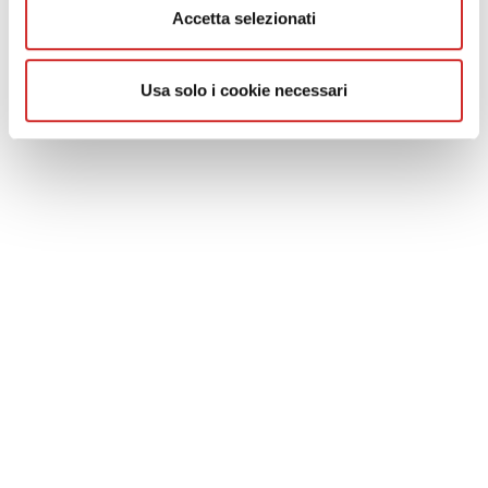
Politique de protection des données pour les clients et les
Accetta selezionati
fournisseurs
Cookie Policy
Whistleblowing
Usa solo i cookie necessari
SOCIAL NETWORK
CONTACT
Fresia Alluminio S.p.A.
Via Venezia 35/A -10088 Volpiano (TO)
Tel. +39.011.22.50.211
Fax: +39.011.22.50.290
Email:
info@fresialluminio.it